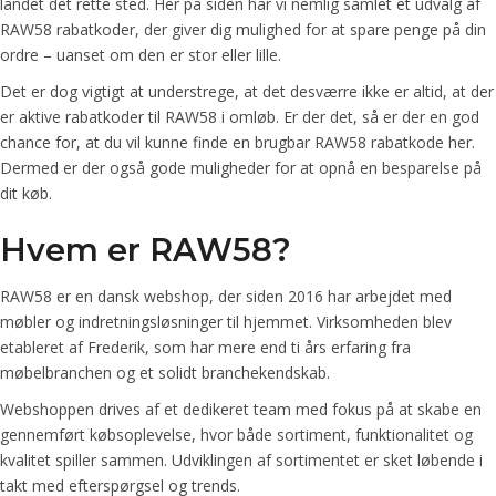
landet det rette sted. Her på siden har vi nemlig samlet et udvalg af
RAW58 rabatkoder, der giver dig mulighed for at spare penge på din
ordre – uanset om den er stor eller lille.
Det er dog vigtigt at understrege, at det desværre ikke er altid, at der
er aktive rabatkoder til RAW58 i omløb. Er der det, så er der en god
chance for, at du vil kunne finde en brugbar RAW58 rabatkode her.
Dermed er der også gode muligheder for at opnå en besparelse på
dit køb.
Hvem er RAW58?
RAW58 er en dansk webshop, der siden 2016 har arbejdet med
møbler og indretningsløsninger til hjemmet. Virksomheden blev
etableret af Frederik, som har mere end ti års erfaring fra
møbelbranchen og et solidt branchekendskab.
Webshoppen drives af et dedikeret team med fokus på at skabe en
gennemført købsoplevelse, hvor både sortiment, funktionalitet og
kvalitet spiller sammen. Udviklingen af sortimentet er sket løbende i
takt med efterspørgsel og trends.