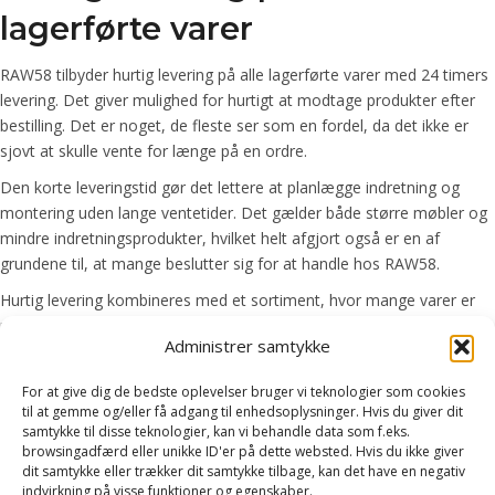
lagerførte varer
RAW58 tilbyder hurtig levering på alle lagerførte varer med 24 timers
levering. Det giver mulighed for hurtigt at modtage produkter efter
bestilling. Det er noget, de fleste ser som en fordel, da det ikke er
sjovt at skulle vente for længe på en ordre.
Den korte leveringstid gør det lettere at planlægge indretning og
montering uden lange ventetider. Det gælder både større møbler og
mindre indretningsprodukter, hvilket helt afgjort også er en af
grundene til, at mange beslutter sig for at handle hos RAW58.
Hurtig levering kombineres med et sortiment, hvor mange varer er
på lager. Det sikrer en effektiv proces fra bestilling til levering og en
Administrer samtykke
smidig oplevelse for kunden.
For at give dig de bedste oplevelser bruger vi teknologier som cookies
Populære butikker
til at gemme og/eller få adgang til enhedsoplysninger. Hvis du giver dit
samtykke til disse teknologier, kan vi behandle data som f.eks.
browsingadfærd eller unikke ID'er på dette websted. Hvis du ikke giver
dit samtykke eller trækker dit samtykke tilbage, kan det have en negativ
indvirkning på visse funktioner og egenskaber.