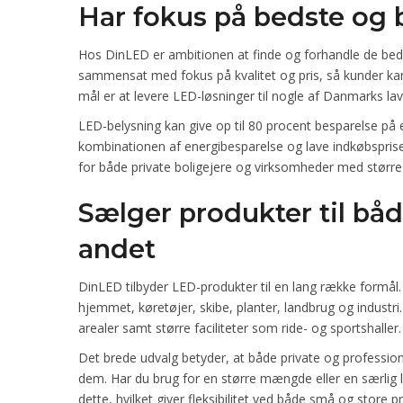
Har fokus på bedste og 
Hos DinLED er ambitionen at finde og forhandle de beds
sammensat med fokus på kvalitet og pris, så kunder 
mål er at levere LED-løsninger til nogle af Danmarks lav
LED-belysning kan give op til 80 procent besparelse på 
kombinationen af energibesparelse og lave indkøbsprise
for både private boligejere og virksomheder med større
Sælger produkter til bå
andet
DinLED tilbyder LED-produkter til en lang række formål.
hjemmet, køretøjer, skibe, planter, landbrug og industr
arealer samt større faciliteter som ride- og sportshaller.
Det brede udvalg betyder, at både private og professione
dem. Har du brug for en større mængde eller en særlig l
dette, hvilket giver fleksibilitet ved både små og store p