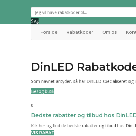
Søg
Forside
Rabatkoder
Om os
Kon
DinLED Rabatkode 
Som navnet antyder, så har DinLED specialiseret sig i
Besøg butik
0
Bedste rabatter og tilbud hos DinLE
Klik her og find de bedste rabatter og tilbud hos DinL
VIS RABAT