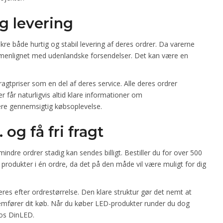
g levering
sikre både hurtig og stabil levering af deres ordrer. Da varerne
ammenlignet med udenlandske forsendelser. Det kan være en
gtpriser som en del af deres service. Alle deres ordrer
r får naturligvis altid klare informationer om
ere gennemsigtig købsoplevelse.
og få fri fragt
mindre ordrer stadig kan sendes billigt. Bestiller du for over 500
re produkter i én ordre, da det på den måde vil være muligt for dig
eres efter ordrestørrelse. Den klare struktur gør det nemt at
fører dit køb. Når du køber LED-produkter runder du dog
hos DinLED.