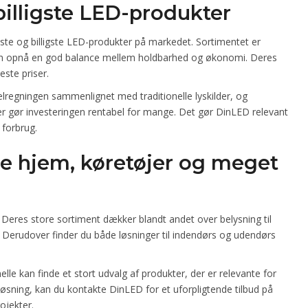
billigste LED-produkter
te og billigste LED-produkter på markedet. Sortimentet er
kan opnå en god balance mellem holdbarhed og økonomi. Deres
este priser.
elregningen sammenlignet med traditionelle lyskilder, og
r gør investeringen rentabel for mange. Det gør DinLED relevant
 forbrug.
de hjem, køretøjer og meget
 Deres store sortiment dækker blandt andet over belysning til
i. Derudover finder du både løsninger til indendørs og udendørs
lle kan finde et stort udvalg af produkter, der er relevante for
øsning, kan du kontakte DinLED for et uforpligtende tilbud på
rojekter.