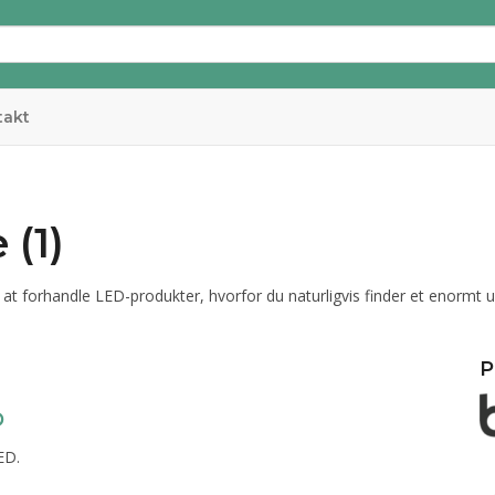
takt
(1)
 at forhandle LED-produkter, hvorfor du naturligvis finder et enormt
P
D
ED.