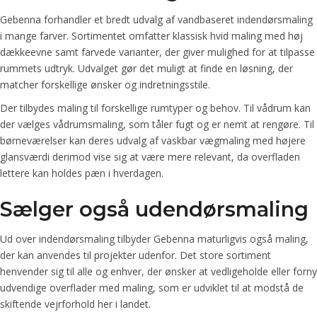
Gebenna forhandler et bredt udvalg af vandbaseret indendørsmaling
i mange farver. Sortimentet omfatter klassisk hvid maling med høj
dækkeevne samt farvede varianter, der giver mulighed for at tilpasse
rummets udtryk. Udvalget gør det muligt at finde en løsning, der
matcher forskellige ønsker og indretningsstile.
Der tilbydes maling til forskellige rumtyper og behov. Til vådrum kan
der vælges vådrumsmaling, som tåler fugt og er nemt at rengøre. Til
børneværelser kan deres udvalg af vaskbar vægmaling med højere
glansværdi derimod vise sig at være mere relevant, da overfladen
lettere kan holdes pæn i hverdagen.
Sælger også udendørsmaling
Ud over indendørsmaling tilbyder Gebenna maturligvis også maling,
der kan anvendes til projekter udenfor. Det store sortiment
henvender sig til alle og enhver, der ønsker at vedligeholde eller forny
udvendige overflader med maling, som er udviklet til at modstå de
skiftende vejrforhold her i landet.