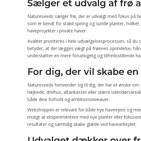
Sælger et udvalg af frø a
Natureseeds sælger frø, der er udvalgt med fokus på høj
som er kendt for stabil spiring og sunde planter, hvilke
haveprojekter i private haver.
Kvalitet prioriteres i hele udvælgelsesprocessen, så du s
betyder, at der lægges vægt på frøenes oprindelse, hånd
understøtter en mere forudsigelig og tilfredsstillende h
For dig, der vil skabe en
Natureseeds henvender sig til dig, der har et ønske om
højbede, drivhus, altankasser eller større udendørsareale
både dine forhold og ambitionsniveauer.
Webshoppen er relevant for både nye haveejere og mer
muligt at eksperimentere med nye planter eller fokuser
resultater og samtidig skabe glæde ved havearbejdet.
Udvalget dækker over frø