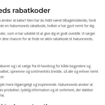
eds rabatkoder
 ønsker at købe? Men har du hidtil været tilbageholdende, fordi
finde en Natureseeds rabatkode, hvilket vi har gjort nemt for dig.
, som vi har udviklet til at give dig et godt overblik. Vi sørger
r dine chancer for at finde en aktiv rabatkode til Natureseeds,
liseret sig i at sælge frø til havebrug for både begyndere og
litet, spireevne og sortimentets bredde, så alle og enhver nemt
ter.
jde mere tilgængeligt og inspirerende. Natureseeds ønsker at
s produkter, tydelig information og et sortiment, der dækker
rø.