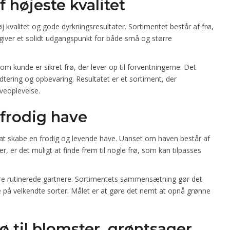
f højeste kvalitet
 kvalitet og gode dyrkningsresultater. Sortimentet består af frø,
t giver et solidt udgangspunkt for både små og større
om kunde er sikret frø, der lever op til forventningerne. Det
tering og opbevaring. Resultatet er et sortiment, der
aveoplevelse.
 frodig have
 at skabe en frodig og levende have. Uanset om haven består af
r, er det muligt at finde frem til nogle frø, som kan tilpasses
e rutinerede gartnere. Sortimentets sammensætning gør det
e på velkendte sorter. Målet er at gøre det nemt at opnå grønne
 til blomster, grøntsager