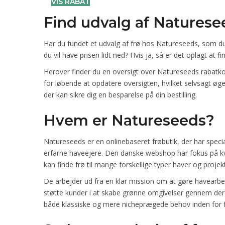
VIS RABAT
Find udvalg af Naturese
Har du fundet et udvalg af frø hos Natureseeds, som du
du vil have prisen lidt ned? Hvis ja, så er det oplagt at 
Herover finder du en oversigt over Natureseeds rabatkoder
for løbende at opdatere oversigten, hvilket selvsagt øge
der kan sikre dig en besparelse på din bestilling.
Hvem er Natureseeds?
Natureseeds er en onlinebaseret frøbutik, der har specia
erfarne haveejere. Den danske webshop har fokus på kva
kan finde frø til mange forskellige typer haver og projek
De arbejder ud fra en klar mission om at gøre havearbe
støtte kunder i at skabe grønne omgivelser gennem dere
både klassiske og mere nicheprægede behov inden for f