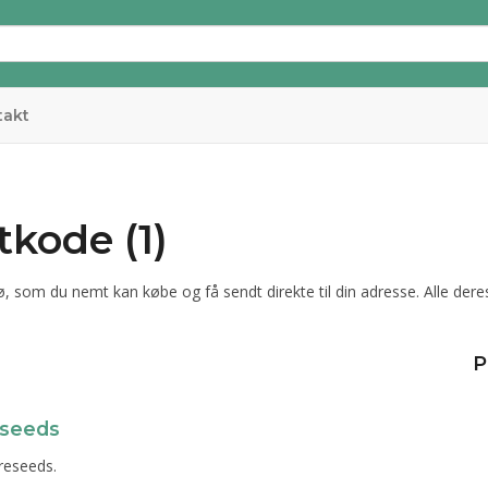
takt
kode (1)
, som du nemt kan købe og få sendt direkte til din adresse. Alle der
P
eseeds
ureseeds.