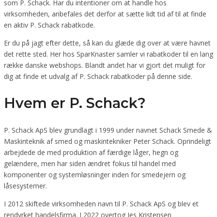
som P. Schack. Har du intentioner om at handle hos
virksomheden, anbefales det derfor at sætte lidt tid af til at finde
en aktiv P. Schack rabatkode.
Er du på jagt efter dette, så kan du glæde dig over at være havnet
det rette sted. Her hos SparKnaster samler vi rabatkoder til en lang
række danske webshops. Blandt andet har vi gjort det muligt for
dig at finde et udvalg af P. Schack rabatkoder på denne side.
Hvem er P. Schack?
P. Schack ApS blev grundlagt i 1999 under navnet Schack Smede &
Maskinteknik af smed og maskintekniker Peter Schack. Oprindeligt
arbejdede de med produktion af færdige låger, hegn og
gelændere, men har siden ændret fokus til handel med
komponenter og systemløsninger inden for smedejern og
låsesystemer.
I 2012 skiftede virksomheden navn til P. Schack ApS og blev et
rendyrket handelsfirma. I 2022 overtog Jes Kristensen