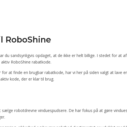
il RoboShine
r du sandsynligvis opdaget, at de ikke er helt billige. I stedet for at
n aktiv RoboShine rabatkode.
sider for at finde en brugbar rabatkode, har vi her på siden valgt at la
tiv kode, der er klar til brug.
 at sælge robotdrevne vinduespudsere. De har fokus på at gøre vindue
er.