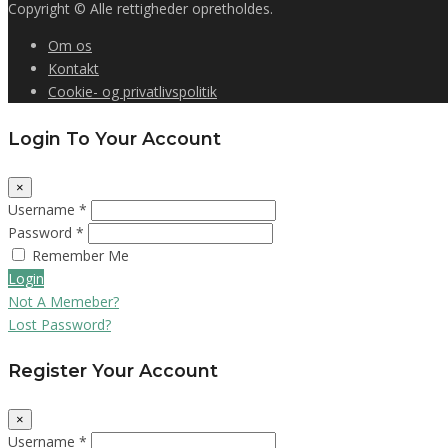
Copyright © Alle rettigheder opretholdes.
Om os
Kontakt
Cookie- og privatlivspolitik
Login To Your Account
×
Username *
Password *
Remember Me
Login
Not A Memeber?
Lost Password?
Register Your Account
×
Username *