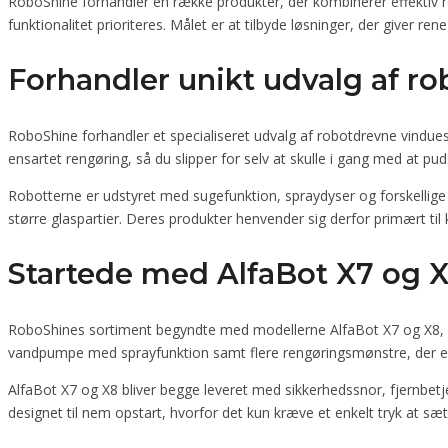
RoboShine forhandler en række produkter, der kombinerer effektiv r
funktionalitet prioriteres. Målet er at tilbyde løsninger, der giver re
Forhandler unikt udvalg af r
RoboShine forhandler et specialiseret udvalg af robotdrevne vindue
ensartet rengøring, så du slipper for selv at skulle i gang med at pud
Robotterne er udstyret med sugefunktion, spraydyser og forskellige 
større glaspartier. Deres produkter henvender sig derfor primært til
Startede med AlfaBot X7 og 
RoboShines sortiment begyndte med modellerne AlfaBot X7 og X8, 
vandpumpe med sprayfunktion samt flere rengøringsmønstre, der er t
AlfaBot X7 og X8 bliver begge leveret med sikkerhedssnor, fjernbetje
designet til nem opstart, hvorfor det kun kræve et enkelt tryk at sæ