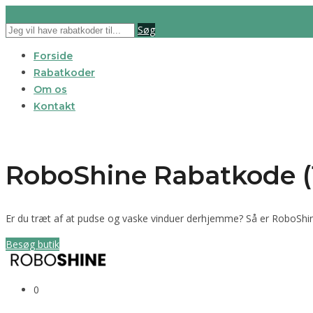
Søg
Forside
Rabatkoder
Om os
Kontakt
RoboShine Rabatkode (
Er du træt af at pudse og vaske vinduer derhjemme? Så er RoboShine l
Besøg butik
0