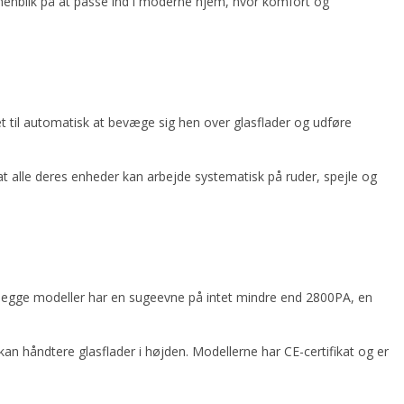
 henblik på at passe ind i moderne hjem, hvor komfort og
t til automatisk at bevæge sig hen over glasflader og udføre
t alle deres enheder kan arbejde systematisk på ruder, spejle og
egge modeller har en sugeevne på intet mindre end 2800PA, en
an håndtere glasflader i højden. Modellerne har CE-certifikat og er