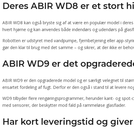
Deres ABIR WD8 er et stort hi
ABIR WD8 kan også bryste sig af at være en populær model i deres
hvert hjørne og kan anvendes både indendørs og udendørs på glasf
Robotten er udstyret med vandpumpe, fjernbetjening eller app-styr
gør den klar til brug med det samme – og sikrer, at der ikke er beh
ABIR WD9 er det opgradered
ABIR WD9 er den opgraderede model og er særligt velegnet til stør
ensartet fordeling af fugt. Derfor er den også i stand til at levere n
WD9 tilbyder flere rengøringsprogrammer, herunder kant- og spot-cl
med sensorer, der beskytter mod fald på rammeløse glasflader.
Har kort leveringstid og giver