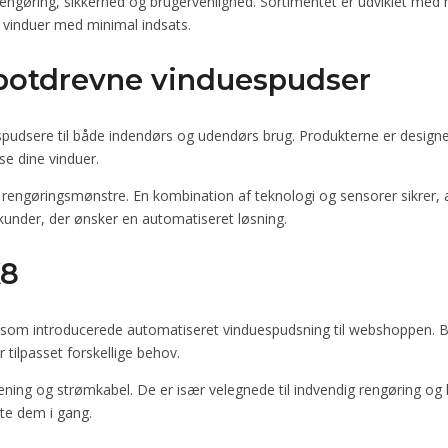
engøring, sikkerhed og brugervenlighed. Sortimentet er udviklet med
ne vinduer med minimal indsats.
obotdrevne vinduespudser
spudsere til både indendørs og udendørs brug. Produkterne er designe
se dine vinduer.
rengøringsmønstre. En kombination af teknologi og sensorer sikrer, a
 kunder, der ønsker en automatiseret løsning.
X8
som introducerede automatiseret vinduespudsning til webshoppen. B
ilpasset forskellige behov.
ning og strømkabel. De er især velegnede til indvendig rengøring og k
tte dem i gang.