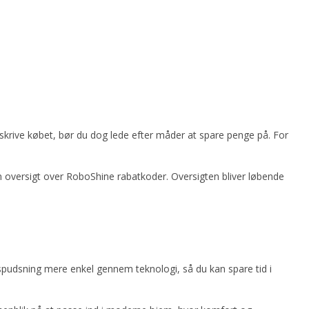
 afskrive købet, bør du dog lede efter måder at spare penge på. For
ve en oversigt over RoboShine rabatkoder. Oversigten bliver løbende
spudsning mere enkel gennem teknologi, så du kan spare tid i