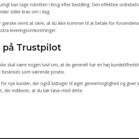
urtigt kan tage robotten i brug efter bestilling. Den effektive ordreb
der stiller krav om i dag.
r ganske nemt at sikre, at du ikke kommer til at betale for forsendels
ekstra leveringsomkostninger.
på Trustpilot
ke skal være nogen tvivl om, at de generelt har en høj kundetilfreds
e beskrives som værende positiv.
r nye kunder, der også bidrager til øget gennemsigtighed og giver ind
t, der indikerer, at du bør tøve med dette.