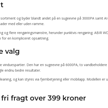
t
 sortiment og byder blandt andet på en sugeevne på 3000PA samt AI-b
lader med eller uden ramme.
ing og flere rengøringsmønstre, herunder punktvis rengøring. ABIR W
ov for en kompliceret opsætning.
e valg
re vinduespartier. Den har en sugeevne på 6000PA, to vandbeholdere 
ogle endnu bedre resultater.
eaning, og kan styres via fjernbetjening eller mobilapp. Modellen er
 fri fragt over 399 kroner