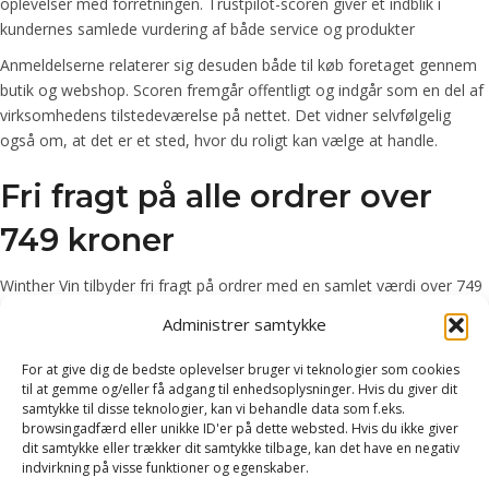
oplevelser med forretningen. Trustpilot-scoren giver et indblik i
kundernes samlede vurdering af både service og produkter
Anmeldelserne relaterer sig desuden både til køb foretaget gennem
butik og webshop. Scoren fremgår offentligt og indgår som en del af
virksomhedens tilstedeværelse på nettet. Det vidner selvfølgelig
også om, at det er et sted, hvor du roligt kan vælge at handle.
Fri fragt på alle ordrer over
749 kroner
Winther Vin tilbyder fri fragt på ordrer med en samlet værdi over 749
kroner. Ordningen gælder ved køb via webshoppen, hvilket naturligvis
Administrer samtykke
gør sig gældende på tværs af sortimentet. Betingelserne fremgår
desuden altid i forbindelse med bestilling og checkout.
For at give dig de bedste oplevelser bruger vi teknologier som cookies
til at gemme og/eller få adgang til enhedsoplysninger. Hvis du giver dit
Ved ordrer under beløbsgrænsen gælder de almindelige fragtvilkår.
samtykke til disse teknologier, kan vi behandle data som f.eks.
Fri fragt er derfor kun muligt at opnå, hvis du rent faktisk køber for
browsingadfærd eller unikke ID'er på dette websted. Hvis du ikke giver
mere end 749 kroner. Har du planer om at købe et par kasser vin,
dit samtykke eller trækker dit samtykke tilbage, kan det have en negativ
indvirkning på visse funktioner og egenskaber.
kommer du dog hurtig til at nå op over denne grænse.