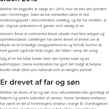
Winther Vin begyndte at sælge vin i 2010, hvor vin blev den primære
vare i forretningen. Siden da har vinhandlen været et fast
omdrejningspunkt i virksomhedens udvikling, og det har medført, at
de i dag kan præsentere et ganske stort udvalg af vin.
Gennem årene er sortimentet blevet udvidet med flere vintyper og
oprindelseslande. Udviklingen har været drevet af ønsket om at
tilbyde vin til forskellige smagspræferencer og formål, hvorfor du
med garanti også kan finde noget, der falder i netop din smag.
Salg af vin har både fundet sted i den fysiske butik og via
webshoppen. Denne kombination har gjort det muligt at betjene
kunder lokalt såvel som nationalt over en længere periode.
Er drevet af far og søn
Winther Vin drives af far og søn, hvor virksomheden blev grundlagt af
faderen og senere videreført af sønnen. Denne familiekonstellation
har været en del af forretningens struktur i mange år. Overdragelsen